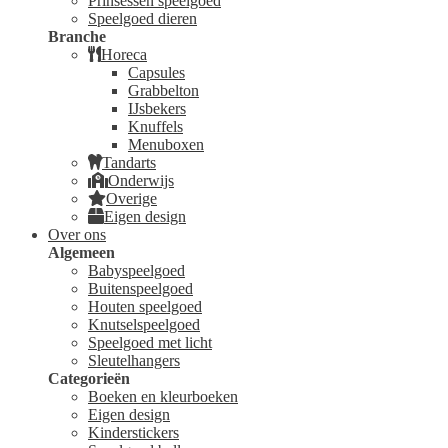
Prinsessen speelgoed
Speelgoed dieren
Branche
Horeca
Capsules
Grabbelton
IJsbekers
Knuffels
Menuboxen
Tandarts
Onderwijs
Overige
Eigen design
Over ons
Algemeen
Babyspeelgoed
Buitenspeelgoed
Houten speelgoed
Knutselspeelgoed
Speelgoed met licht
Sleutelhangers
Categorieën
Boeken en kleurboeken
Eigen design
Kinderstickers