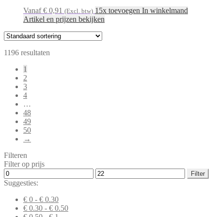
Vanaf € 0,91
15x toevoegen In winkelmand
(Excl. btw)
Artikel en prijzen bekijken
1196 resultaten
1
2
3
4
…
48
49
50
→
Filteren
Filter op prijs
Min.
Max.
Filter
prijs
prijs
Suggesties:
€ 0 - € 0.30
€ 0.30 - € 0.50
€ 0.50 - € 1