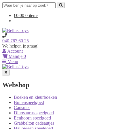
Search
for:
Ga
Ga
€
0.00
0 items
door
naar
naar
de
navigatie
inhoud
040 767 60 25
We helpen je graag!
Account
Mandje
0
Menu
Webshop
Boeken en kleurboeken
Buitenspeelgoed
Capsules
Dinosaurus speelgoed
Eenhoorn speelgoed
Grabbelton cadeautjes
Halloween speelgoed