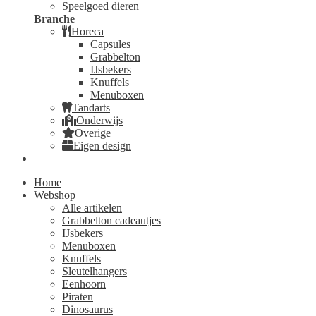
Speelgoed dieren
Branche
Horeca
Capsules
Grabbelton
IJsbekers
Knuffels
Menuboxen
Tandarts
Onderwijs
Overige
Eigen design
Home
Webshop
Alle artikelen
Grabbelton cadeautjes
IJsbekers
Menuboxen
Knuffels
Sleutelhangers
Eenhoorn
Piraten
Dinosaurus