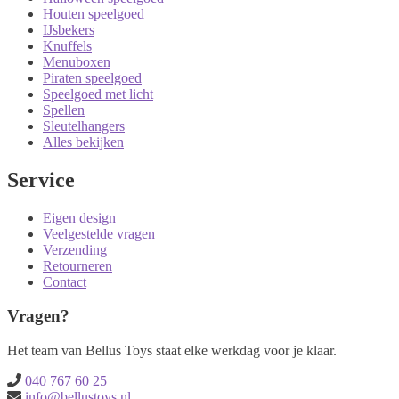
Houten speelgoed
IJsbekers
Knuffels
Menuboxen
Piraten speelgoed
Speelgoed met licht
Spellen
Sleutelhangers
Alles bekijken
Service
Eigen design
Veelgestelde vragen
Verzending
Retourneren
Contact
Vragen?
Het team van Bellus Toys staat elke werkdag voor je klaar.
040 767 60 25
info@bellustoys.nl