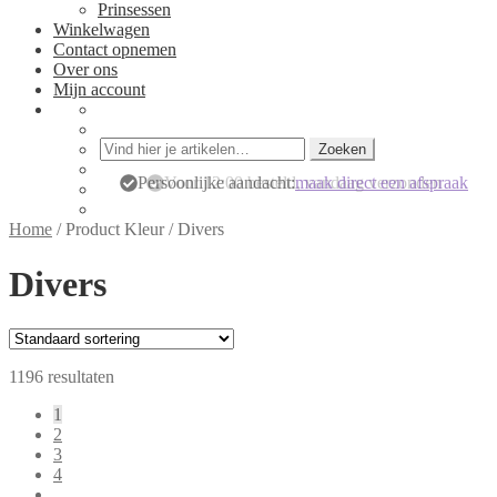
Prinsessen
Winkelwagen
Contact opnemen
Over ons
Mijn account
Zoeken
Zoeken
naar:
Persoonlijke aandacht:
maak direct een afspraak
Home
/
Product Kleur
/
Divers
Divers
1196 resultaten
1
2
3
4
…