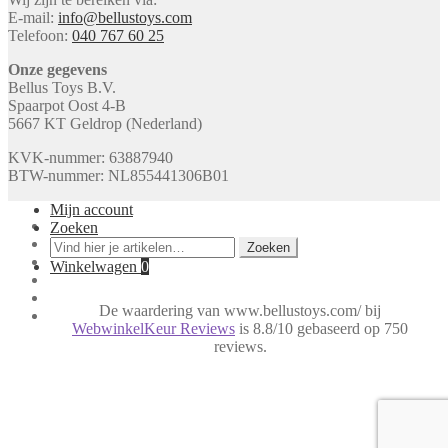
E-mail:
info@bellustoys.com
Telefoon:
040 767 60 25
Onze gegevens
Bellus Toys B.V.
Spaarpot Oost 4-B
5667 KT Geldrop (Nederland)
KVK-nummer: 63887940
BTW-nummer: NL855441306B01
Mijn account
Zoeken
Zoeken
Zoeken
naar:
Winkelwagen
0
De waardering van www.bellustoys.com/ bij
WebwinkelKeur Reviews
is 8.8/10 gebaseerd op 750
reviews.