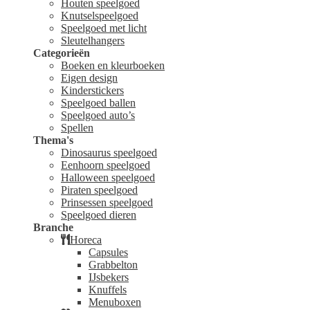
Houten speelgoed
Knutselspeelgoed
Speelgoed met licht
Sleutelhangers
Categorieën
Boeken en kleurboeken
Eigen design
Kinderstickers
Speelgoed ballen
Speelgoed auto’s
Spellen
Thema's
Dinosaurus speelgoed
Eenhoorn speelgoed
Halloween speelgoed
Piraten speelgoed
Prinsessen speelgoed
Speelgoed dieren
Branche
Horeca
Capsules
Grabbelton
IJsbekers
Knuffels
Menuboxen