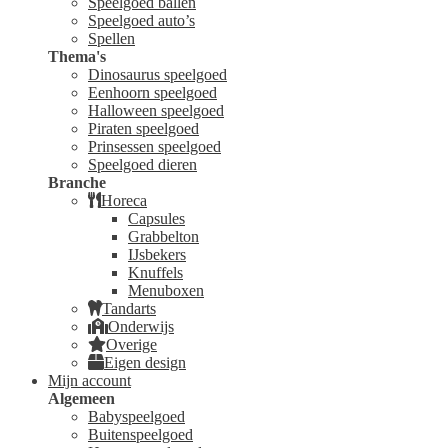
Speelgoed ballen
Speelgoed auto’s
Spellen
Thema's
Dinosaurus speelgoed
Eenhoorn speelgoed
Halloween speelgoed
Piraten speelgoed
Prinsessen speelgoed
Speelgoed dieren
Branche
Horeca
Capsules
Grabbelton
IJsbekers
Knuffels
Menuboxen
Tandarts
Onderwijs
Overige
Eigen design
Mijn account
Algemeen
Babyspeelgoed
Buitenspeelgoed