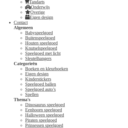
Tandarts
Onderwijs
Overige
Eigen design
Contact
Algemeen
Babyspeelgoed
Buitenspeelgoed
Houten speelgoed
Knutselspeelgoed
Speelgoed met licht
Sleutelhangers
Categorieën
Boeken en kleurboeken
Eigen design
Kinderstickers
Speelgoed ballen
Speelgoed auto’s
Spellen
Thema's
Dinosaurus speelgoed
Eenhoorn speelgoed
Halloween speelgoed
Piraten speelgoed
Prinsessen speelgoed