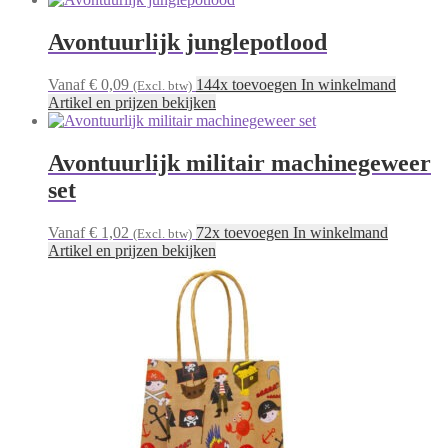
Avontuurlijk junglepotlood
Vanaf € 0,09
144x toevoegen In winkelmand
(Excl. btw)
Artikel en prijzen bekijken
Avontuurlijk militair machinegeweer
set
Vanaf € 1,02
72x toevoegen In winkelmand
(Excl. btw)
Artikel en prijzen bekijken