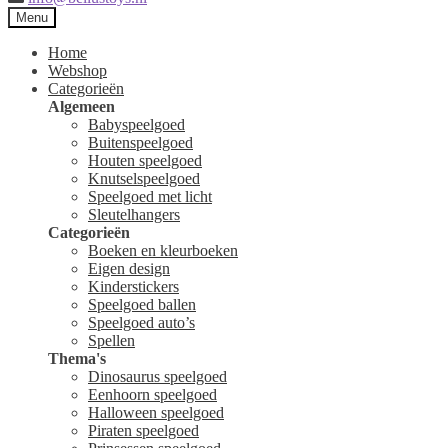
Menu
Home
Webshop
Categorieën
Algemeen
Babyspeelgoed
Buitenspeelgoed
Houten speelgoed
Knutselspeelgoed
Speelgoed met licht
Sleutelhangers
Categorieën
Boeken en kleurboeken
Eigen design
Kinderstickers
Speelgoed ballen
Speelgoed auto’s
Spellen
Thema's
Dinosaurus speelgoed
Eenhoorn speelgoed
Halloween speelgoed
Piraten speelgoed