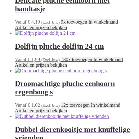
Delicate pluche eenhoorn met
handtasje
Vanaf € 4,19
9x toevoegen In winkelmand
(Excl. btw)
Artikel en prijzen bekijken
Dolfijn pluche dolfijn 24 cm
Vanaf € 1,99
180x toevoegen In winkelmand
(Excl. btw)
Artikel en prijzen bekijken
Droomachtige pluche eenhoorn
regenboog s
Vanaf € 1,02
12x toevoegen In winkelmand
(Excl. btw)
Artikel en prijzen bekijken
Dubbel dierenkooitje met knuffelige
vrienden