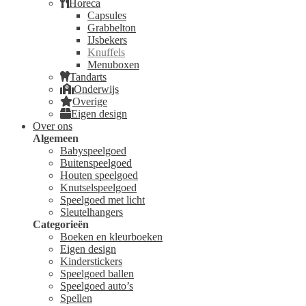
Horeca
Capsules
Grabbelton
IJsbekers
Knuffels
Menuboxen
Tandarts
Onderwijs
Overige
Eigen design
Over ons
Algemeen
Babyspeelgoed
Buitenspeelgoed
Houten speelgoed
Knutselspeelgoed
Speelgoed met licht
Sleutelhangers
Categorieën
Boeken en kleurboeken
Eigen design
Kinderstickers
Speelgoed ballen
Speelgoed auto’s
Spellen