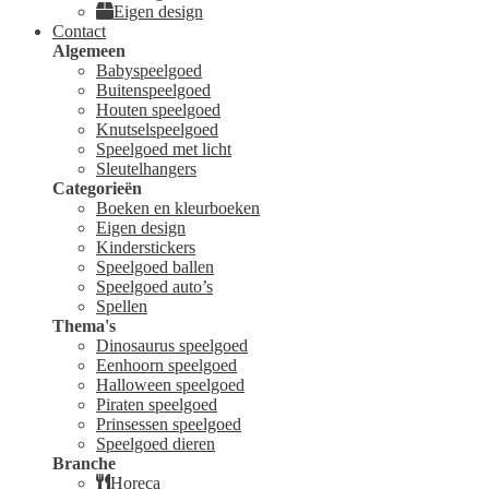
Eigen design
Contact
Algemeen
Babyspeelgoed
Buitenspeelgoed
Houten speelgoed
Knutselspeelgoed
Speelgoed met licht
Sleutelhangers
Categorieën
Boeken en kleurboeken
Eigen design
Kinderstickers
Speelgoed ballen
Speelgoed auto’s
Spellen
Thema's
Dinosaurus speelgoed
Eenhoorn speelgoed
Halloween speelgoed
Piraten speelgoed
Prinsessen speelgoed
Speelgoed dieren
Branche
Horeca