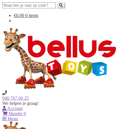
Search
for:
Ga
Ga
€
0.00
0 items
door
naar
naar
de
navigatie
inhoud
040 767 60 25
We helpen je graag!
Account
Mandje
0
Menu