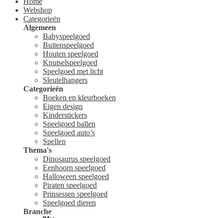
Home
Webshop
Categorieën
Algemeen
Babyspeelgoed
Buitenspeelgoed
Houten speelgoed
Knutselspeelgoed
Speelgoed met licht
Sleutelhangers
Categorieën
Boeken en kleurboeken
Eigen design
Kinderstickers
Speelgoed ballen
Speelgoed auto’s
Spellen
Thema's
Dinosaurus speelgoed
Eenhoorn speelgoed
Halloween speelgoed
Piraten speelgoed
Prinsessen speelgoed
Speelgoed dieren
Branche