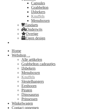
Capsules
Grabbelton
IJsbekers
Knuffels
Menuboxen
Tandarts
Onderwijs
Overige
Eigen design
Home
Webshop
Submenu
Alle artikelen
uitvouwen
Grabbelton cadeautjes
IJsbekers
Menuboxen
Knuffels
Sleutelhangers
Eenhoorn
Piraten
Dinosaurus
Prinsessen
Winkelwagen
Contact opnemen