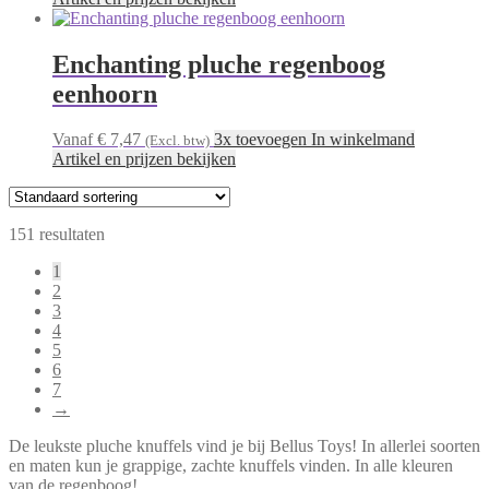
Enchanting pluche regenboog
eenhoorn
Vanaf € 7,47
3x toevoegen In winkelmand
(Excl. btw)
Artikel en prijzen bekijken
151 resultaten
1
2
3
4
5
6
7
→
De leukste pluche knuffels vind je bij Bellus Toys! In allerlei soorten
en maten kun je grappige, zachte knuffels vinden. In alle kleuren
van de regenboog!