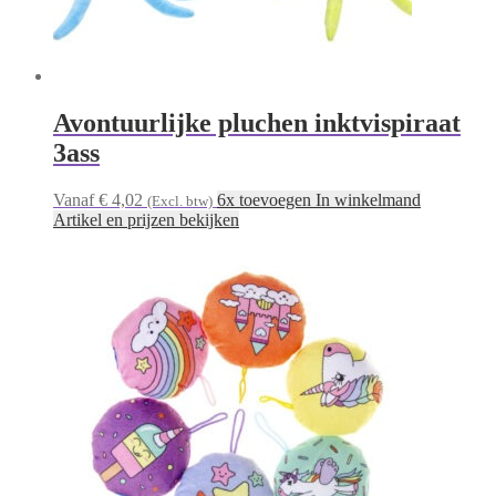
Avontuurlijke pluchen inktvispiraat
3ass
Vanaf € 4,02
6x toevoegen In winkelmand
(Excl. btw)
Artikel en prijzen bekijken