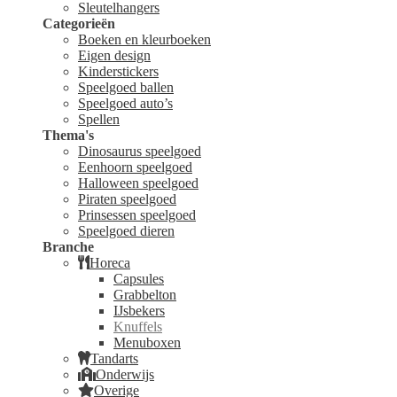
Sleutelhangers
Categorieën
Boeken en kleurboeken
Eigen design
Kinderstickers
Speelgoed ballen
Speelgoed auto’s
Spellen
Thema's
Dinosaurus speelgoed
Eenhoorn speelgoed
Halloween speelgoed
Piraten speelgoed
Prinsessen speelgoed
Speelgoed dieren
Branche
Horeca
Capsules
Grabbelton
IJsbekers
Knuffels
Menuboxen
Tandarts
Onderwijs
Overige