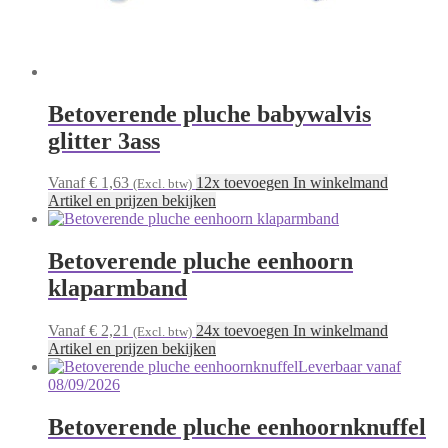
Betoverende pluche babywalvis
glitter 3ass
Vanaf € 1,63
12x toevoegen In winkelmand
(Excl. btw)
Artikel en prijzen bekijken
Betoverende pluche eenhoorn
klaparmband
Vanaf € 2,21
24x toevoegen In winkelmand
(Excl. btw)
Artikel en prijzen bekijken
Leverbaar vanaf
08/09/2026
Betoverende pluche eenhoornknuffel