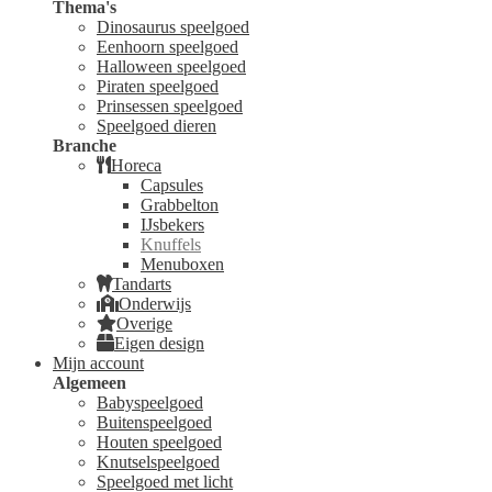
Thema's
Dinosaurus speelgoed
Eenhoorn speelgoed
Halloween speelgoed
Piraten speelgoed
Prinsessen speelgoed
Speelgoed dieren
Branche
Horeca
Capsules
Grabbelton
IJsbekers
Knuffels
Menuboxen
Tandarts
Onderwijs
Overige
Eigen design
Mijn account
Algemeen
Babyspeelgoed
Buitenspeelgoed
Houten speelgoed
Knutselspeelgoed
Speelgoed met licht