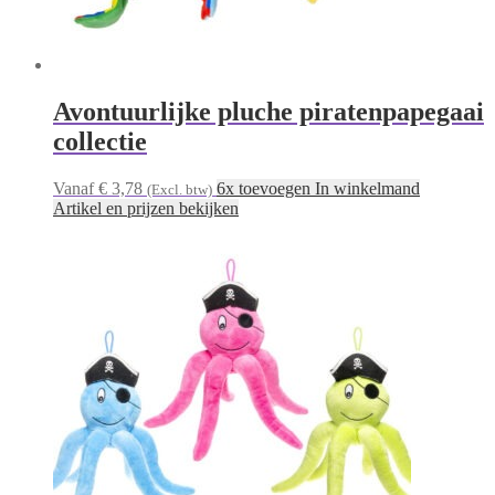
Avontuurlijke pluche piratenpapegaai
collectie
Vanaf € 3,78
6x toevoegen In winkelmand
(Excl. btw)
Artikel en prijzen bekijken