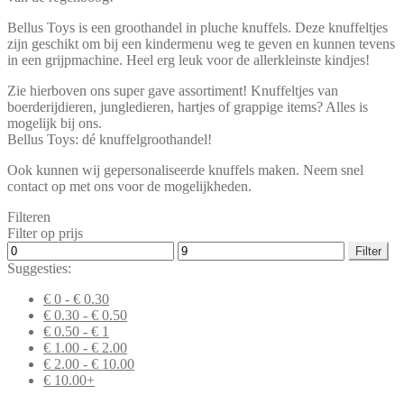
Bellus Toys is een groothandel in pluche knuffels. Deze knuffeltjes
zijn geschikt om bij een kindermenu weg te geven en kunnen tevens
in een grijpmachine. Heel erg leuk voor de allerkleinste kindjes!
Zie hierboven ons super gave assortiment! Knuffeltjes van
boerderijdieren, jungledieren, hartjes of grappige items? Alles is
mogelijk bij ons.
Bellus Toys: dé knuffelgroothandel!
Ook kunnen wij gepersonaliseerde knuffels maken. Neem snel
contact op met ons voor de mogelijkheden.
Filteren
Filter op prijs
Min.
Max.
Filter
prijs
prijs
Suggesties:
€ 0 - € 0.30
€ 0.30 - € 0.50
€ 0.50 - € 1
€ 1.00 - € 2.00
€ 2.00 - € 10.00
€ 10.00+