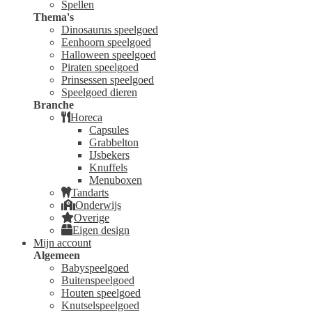
Spellen
Thema's
Dinosaurus speelgoed
Eenhoorn speelgoed
Halloween speelgoed
Piraten speelgoed
Prinsessen speelgoed
Speelgoed dieren
Branche
Horeca
Capsules
Grabbelton
IJsbekers
Knuffels
Menuboxen
Tandarts
Onderwijs
Overige
Eigen design
Mijn account
Algemeen
Babyspeelgoed
Buitenspeelgoed
Houten speelgoed
Knutselspeelgoed