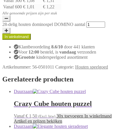
Vanaf 300
€ 1,08
€ 1,31
Vanaf 600
€ 1,01
€ 1,22
Alle genoemde prijzen zijn per stuk
28-delig houten dominospel DOMINO aantal
In winkelmand
Klantbeoordeling
8.6/10
door 441 klanten
Voor
12:00
besteld, is
vandaag
verzonden
Grootste
kinderspeelgoed assortiment
Artikelnummer:
56-0501011
Categorie:
Houten speelgoed
Gerelateerde producten
Duurzaam
Crazy Cube houten puzzel
Vanaf € 1,50
30x toevoegen In winkelmand
(Excl. btw)
Artikel en prijzen bekijken
Duurzaam