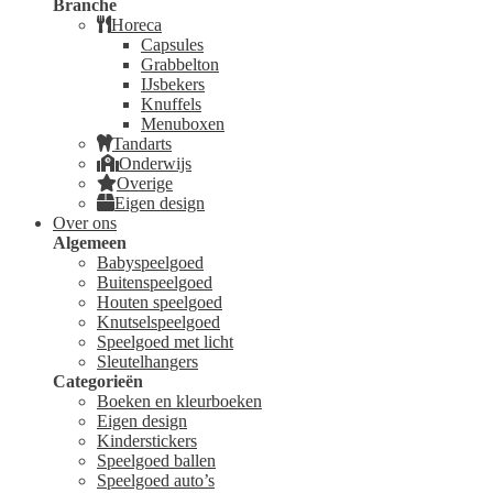
Branche
Horeca
Capsules
Grabbelton
IJsbekers
Knuffels
Menuboxen
Tandarts
Onderwijs
Overige
Eigen design
Over ons
Algemeen
Babyspeelgoed
Buitenspeelgoed
Houten speelgoed
Knutselspeelgoed
Speelgoed met licht
Sleutelhangers
Categorieën
Boeken en kleurboeken
Eigen design
Kinderstickers
Speelgoed ballen
Speelgoed auto’s