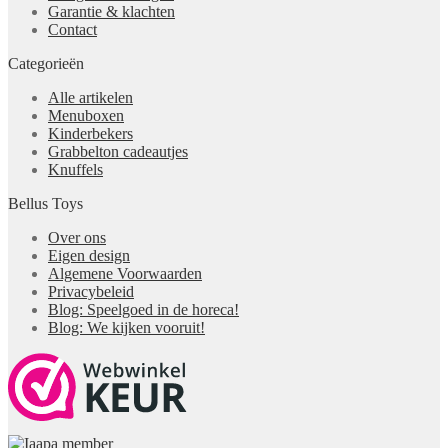
Garantie & klachten
Contact
Categorieën
Alle artikelen
Menuboxen
Kinderbekers
Grabbelton cadeautjes
Knuffels
Bellus Toys
Over ons
Eigen design
Algemene Voorwaarden
Privacybeleid
Blog: Speelgoed in de horeca!
Blog: We kijken vooruit!