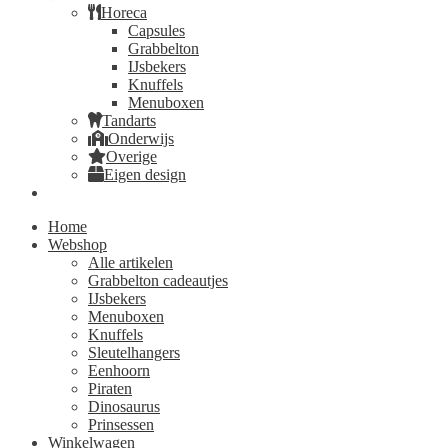
Horeca
Capsules
Grabbelton
IJsbekers
Knuffels
Menuboxen
Tandarts
Onderwijs
Overige
Eigen design
Home
Webshop
Alle artikelen
Grabbelton cadeautjes
IJsbekers
Menuboxen
Knuffels
Sleutelhangers
Eenhoorn
Piraten
Dinosaurus
Prinsessen
Winkelwagen