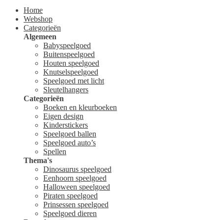
Home
Webshop
Categorieën
Algemeen
Babyspeelgoed
Buitenspeelgoed
Houten speelgoed
Knutselspeelgoed
Speelgoed met licht
Sleutelhangers
Categorieën
Boeken en kleurboeken
Eigen design
Kinderstickers
Speelgoed ballen
Speelgoed auto’s
Spellen
Thema's
Dinosaurus speelgoed
Eenhoorn speelgoed
Halloween speelgoed
Piraten speelgoed
Prinsessen speelgoed
Speelgoed dieren