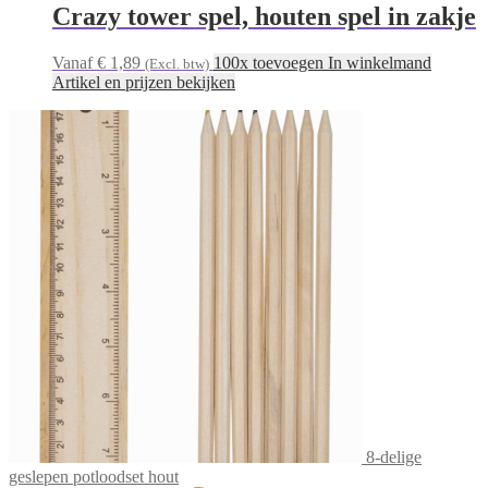
Crazy tower spel, houten spel in zakje
Vanaf € 1,89
100x toevoegen In winkelmand
(Excl. btw)
Artikel en prijzen bekijken
8-delige
geslepen potloodset hout