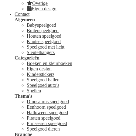
Overige
Eigen design
Contact
Algemeen
Babyspeelgoed
Buitenspeelgoed
Houten speelgoed
Knutselspeelgoed
Speelgoed met licht
Sleutelhangers
Categorieën
Boeken en kleurboeken
Eigen design
Kinderstickers
Speelgoed ballen
Speelgoed auto’s
Spellen
Thema's
Dinosaurus speelgoed
Eenhoorn speelgoed
Halloween speelgoed
Piraten speelgoed
Prinsessen speelgoed
Speelgoed dieren
Branche