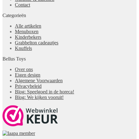
Contact
Categorieën
Alle artikelen
Menuboxen
Kinderbekers
Grabbelton cadeautjes
Knuffels
Bellus Toys
Over ons
Eigen design
Algemene Voorwaarden
Privacybeleid
Blog: Speelgoed in de horeca!
Blog: We kijken vooruit!