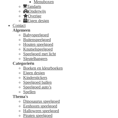
Menuboxen
Tandarts
Onderwijs
Overige
Eigen design
Contact
Algemeen
Babyspeelgoed
Buitenspeelgoed
Houten speelgoed
Knutselspeelgoed
Speelgoed met licht
Sleutelhangers
Categorieën
Boeken en kleurboeken
Eigen design
Kinderstickers
Speelgoed ballen
Speelgoed auto’s
Spellen
Thema's
Dinosaurus speelgoed
Eenhoorn speelgoed
Halloween speelgoed
Piraten speelgoed