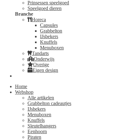
Prinsessen speelgoed
Speelgoed dieren
Branche
Horeca
Capsules
Grabbelton
IJsbekers
Knuffels
Menuboxen
Tandarts
Onderwijs
Overige
Eigen design
Home
Webshop
Alle artikelen
Grabbelton cadeautjes
IJsbekers
Menuboxen
Knuffels
Sleutelhangers
Eenhoorn
Piraten