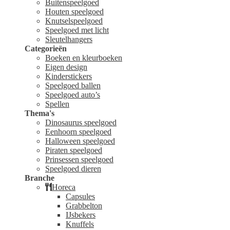
Buitenspeelgoed
Houten speelgoed
Knutselspeelgoed
Speelgoed met licht
Sleutelhangers
Categorieën
Boeken en kleurboeken
Eigen design
Kinderstickers
Speelgoed ballen
Speelgoed auto’s
Spellen
Thema's
Dinosaurus speelgoed
Eenhoorn speelgoed
Halloween speelgoed
Piraten speelgoed
Prinsessen speelgoed
Speelgoed dieren
Branche
Horeca
Capsules
Grabbelton
IJsbekers
Knuffels