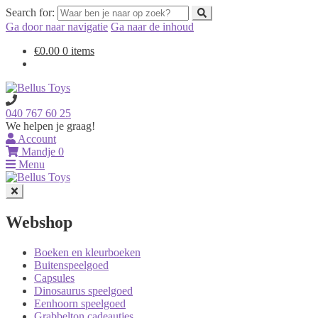
Search for:
Ga door naar navigatie
Ga naar de inhoud
€
0.00
0 items
040 767 60 25
We helpen je graag!
Account
Mandje
0
Menu
Webshop
Boeken en kleurboeken
Buitenspeelgoed
Capsules
Dinosaurus speelgoed
Eenhoorn speelgoed
Grabbelton cadeautjes