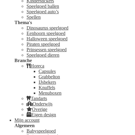
Kinderstickers
Speelgoed ballen
Speelgoed auto’s
Spellen
Thema's
Dinosaurus speelgoed
Eenhoorn speelgoed
Halloween speelgoed
Piraten speelgoed
Prinsessen speelgoed
Speelgoed dieren
Branche
Horeca
Capsules
Grabbelton
IJsbekers
Knuffels
Menuboxen
Tandarts
Onderwijs
Overige
Eigen design
Mijn account
Algemeen
Babyspeelgoed