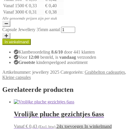
Vanaf 1500
€ 0,33
€ 0,40
Vanaf 3000
€ 0,31
€ 0,38
Alle genoemde prijzen zijn per stuk
Capsule Jewellery 35mm aantal
In winkelmand
Klantbeoordeling
8.6/10
door 441 klanten
Voor
12:00
besteld, is
vandaag
verzonden
Grootste
kinderspeelgoed assortiment
Artikelnummer:
jewellery 2025
Categorieën:
Grabbelton cadeautjes
,
Kleine capsules
Gerelateerde producten
Vrolijke pluche gezichtjes 6ass
Vanaf € 0,43
24x toevoegen In winkelmand
(Excl. btw)