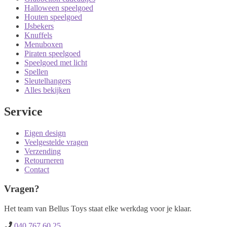
Halloween speelgoed
Houten speelgoed
IJsbekers
Knuffels
Menuboxen
Piraten speelgoed
Speelgoed met licht
Spellen
Sleutelhangers
Alles bekijken
Service
Eigen design
Veelgestelde vragen
Verzending
Retourneren
Contact
Vragen?
Het team van Bellus Toys staat elke werkdag voor je klaar.
040 767 60 25