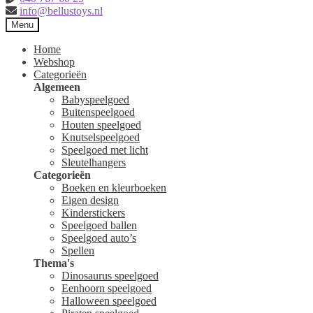
info@bellustoys.nl
Menu
Home
Webshop
Categorieën
Algemeen
Babyspeelgoed
Buitenspeelgoed
Houten speelgoed
Knutselspeelgoed
Speelgoed met licht
Sleutelhangers
Categorieën
Boeken en kleurboeken
Eigen design
Kinderstickers
Speelgoed ballen
Speelgoed auto’s
Spellen
Thema's
Dinosaurus speelgoed
Eenhoorn speelgoed
Halloween speelgoed