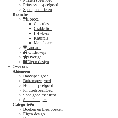
Piraten speelgoed
Prinsessen speelgoed
Speelgoed dieren
Branche
Horeca
Capsules
Grabbelton
IJsbekers
Knuffels
Menuboxen
Tandarts
Onderwijs
Overige
Eigen design
Over ons
Algemeen
Babyspeelgoed
Buitenspeelgoed
Houten speelgoed
Knutselspeelgoed
Speelgoed met licht
Sleutelhangers
Categorieën
Boeken en kleurboeken
Eigen design