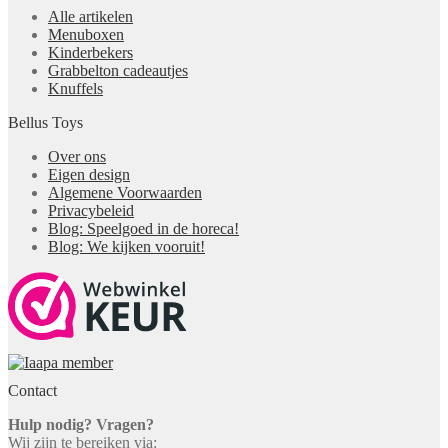
Alle artikelen
Menuboxen
Kinderbekers
Grabbelton cadeautjes
Knuffels
Bellus Toys
Over ons
Eigen design
Algemene Voorwaarden
Privacybeleid
Blog: Speelgoed in de horeca!
Blog: We kijken vooruit!
Contact
Hulp nodig? Vragen?
Wij zijn te bereiken via: