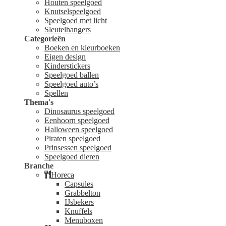
Houten speelgoed
Knutselspeelgoed
Speelgoed met licht
Sleutelhangers
Categorieën
Boeken en kleurboeken
Eigen design
Kinderstickers
Speelgoed ballen
Speelgoed auto’s
Spellen
Thema's
Dinosaurus speelgoed
Eenhoorn speelgoed
Halloween speelgoed
Piraten speelgoed
Prinsessen speelgoed
Speelgoed dieren
Branche
Horeca
Capsules
Grabbelton
IJsbekers
Knuffels
Menuboxen