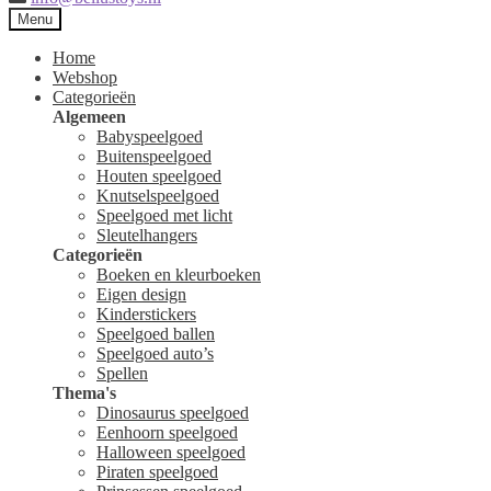
Menu
Home
Webshop
Categorieën
Algemeen
Babyspeelgoed
Buitenspeelgoed
Houten speelgoed
Knutselspeelgoed
Speelgoed met licht
Sleutelhangers
Categorieën
Boeken en kleurboeken
Eigen design
Kinderstickers
Speelgoed ballen
Speelgoed auto’s
Spellen
Thema's
Dinosaurus speelgoed
Eenhoorn speelgoed
Halloween speelgoed
Piraten speelgoed