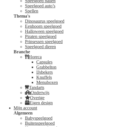
Speelgoed ballen
Speelgoed auto’s
Spellen
Thema's
Dinosaurus speelgoed
Eenhoorn speelgoed
Halloween speelgoed
Piraten speelgoed
Prinsessen speelgoed
Speelgoed dieren
Branche
Horeca
Capsules
Grabbelton
IJsbekers
Knuffels
Menuboxen
Tandarts
Onderwijs
Overige
Eigen design
Mijn account
Algemeen
Babyspeelgoed
Buitenspeelgoed