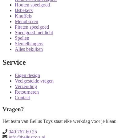
Houten speelgoed
IJsbekers
Knuffels
Menuboxen
Piraten speelgoed
Speelgoed met licht
Spellen
Sleutelhangers
Alles bekijken
Service
Eigen design
Veelgestelde vragen
Verzending
Retourneren
Contact
Vragen?
Het team van Bellus Toys staat elke werkdag voor je klaar.
040 767 60 25
info@bellustoys.nl