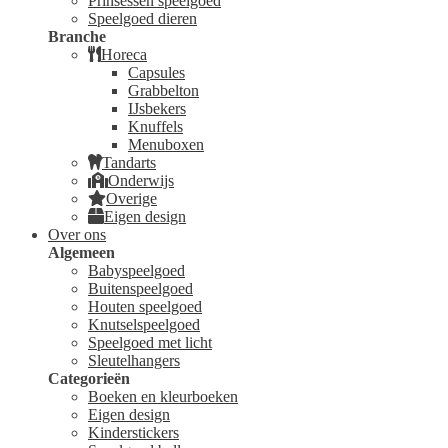
Prinsessen speelgoed
Speelgoed dieren
Branche
Horeca
Capsules
Grabbelton
IJsbekers
Knuffels
Menuboxen
Tandarts
Onderwijs
Overige
Eigen design
Over ons
Algemeen
Babyspeelgoed
Buitenspeelgoed
Houten speelgoed
Knutselspeelgoed
Speelgoed met licht
Sleutelhangers
Categorieën
Boeken en kleurboeken
Eigen design
Kinderstickers