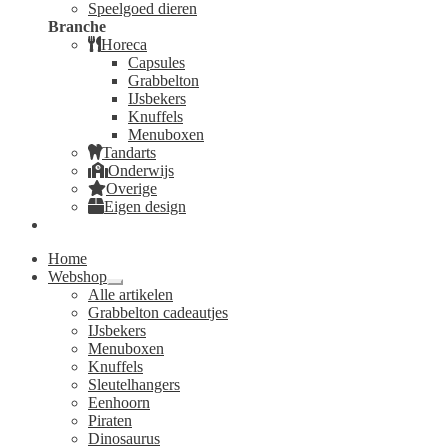
Speelgoed dieren
Branche
Horeca
Capsules
Grabbelton
IJsbekers
Knuffels
Menuboxen
Tandarts
Onderwijs
Overige
Eigen design
Home
Webshop
Submenu
Alle artikelen
uitvouwen
Grabbelton cadeautjes
IJsbekers
Menuboxen
Knuffels
Sleutelhangers
Eenhoorn
Piraten
Dinosaurus