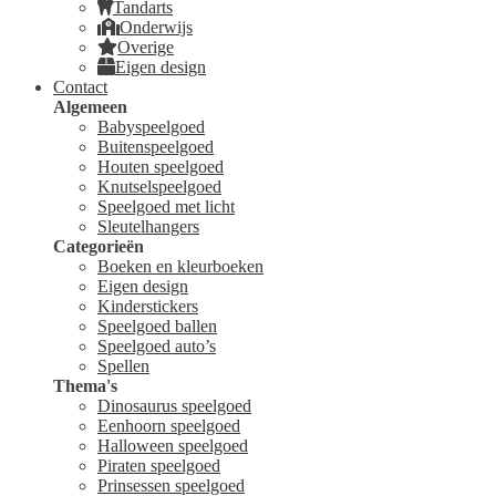
Tandarts
Onderwijs
Overige
Eigen design
Contact
Algemeen
Babyspeelgoed
Buitenspeelgoed
Houten speelgoed
Knutselspeelgoed
Speelgoed met licht
Sleutelhangers
Categorieën
Boeken en kleurboeken
Eigen design
Kinderstickers
Speelgoed ballen
Speelgoed auto’s
Spellen
Thema's
Dinosaurus speelgoed
Eenhoorn speelgoed
Halloween speelgoed
Piraten speelgoed
Prinsessen speelgoed