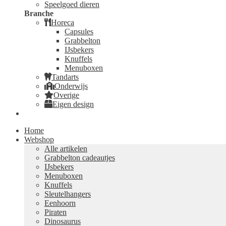
Speelgoed dieren
Branche
Horeca
Capsules
Grabbelton
IJsbekers
Knuffels
Menuboxen
Tandarts
Onderwijs
Overige
Eigen design
Home
Webshop
Alle artikelen
Grabbelton cadeautjes
IJsbekers
Menuboxen
Knuffels
Sleutelhangers
Eenhoorn
Piraten
Dinosaurus