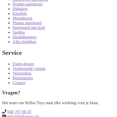
Houten speelgoed
IJsbekers
Knuffels
Menuboxen
Piraten speelgoed
Speelgoed met licht
Spellen
Sleutelhangers
Alles bekijken
Service
Eigen design
Veelgestelde vragen
Verzending
Retourneren
Contact
Vragen?
Het team van Bellus Toys staat elke werkdag voor je klaar.
040 767 60 25
info@bellustoys.nl