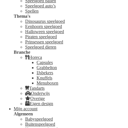
Speelgoed ballen
Speelgoed auto’s
Spellen
Thema's
Dinosaurus speelgoed
Eenhoorn speelgoed
Halloween speelgoed
Piraten speelgoed
Prinsessen speelgoed
Speelgoed dieren
Branche
Horeca
Capsules
Grabbelton
IJsbekers
Knuffels
Menuboxen
Tandarts
Onderwijs
Overige
Eigen design
Mijn account
Algemeen
Babyspeelgoed
Buitenspeelgoed