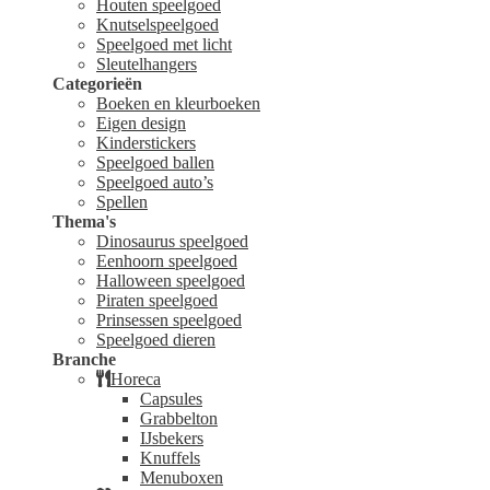
Houten speelgoed
Knutselspeelgoed
Speelgoed met licht
Sleutelhangers
Categorieën
Boeken en kleurboeken
Eigen design
Kinderstickers
Speelgoed ballen
Speelgoed auto’s
Spellen
Thema's
Dinosaurus speelgoed
Eenhoorn speelgoed
Halloween speelgoed
Piraten speelgoed
Prinsessen speelgoed
Speelgoed dieren
Branche
Horeca
Capsules
Grabbelton
IJsbekers
Knuffels
Menuboxen