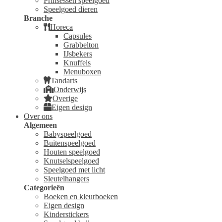
Prinsessen speelgoed
Speelgoed dieren
Branche
Horeca
Capsules
Grabbelton
IJsbekers
Knuffels
Menuboxen
Tandarts
Onderwijs
Overige
Eigen design
Over ons
Algemeen
Babyspeelgoed
Buitenspeelgoed
Houten speelgoed
Knutselspeelgoed
Speelgoed met licht
Sleutelhangers
Categorieën
Boeken en kleurboeken
Eigen design
Kinderstickers