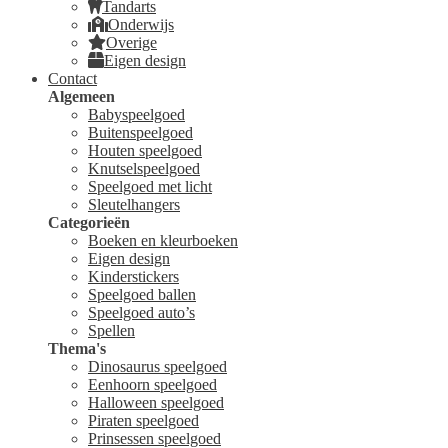
Tandarts
Onderwijs
Overige
Eigen design
Contact
Algemeen
Babyspeelgoed
Buitenspeelgoed
Houten speelgoed
Knutselspeelgoed
Speelgoed met licht
Sleutelhangers
Categorieën
Boeken en kleurboeken
Eigen design
Kinderstickers
Speelgoed ballen
Speelgoed auto’s
Spellen
Thema's
Dinosaurus speelgoed
Eenhoorn speelgoed
Halloween speelgoed
Piraten speelgoed
Prinsessen speelgoed