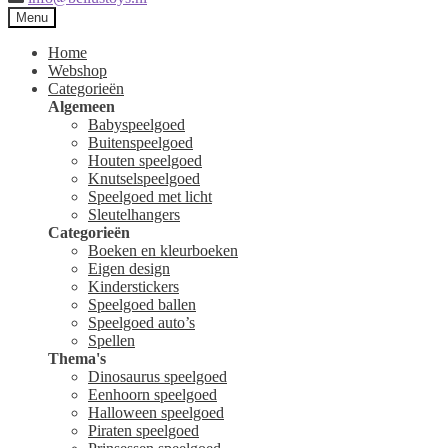
Menu
Home
Webshop
Categorieën
Algemeen
Babyspeelgoed
Buitenspeelgoed
Houten speelgoed
Knutselspeelgoed
Speelgoed met licht
Sleutelhangers
Categorieën
Boeken en kleurboeken
Eigen design
Kinderstickers
Speelgoed ballen
Speelgoed auto’s
Spellen
Thema's
Dinosaurus speelgoed
Eenhoorn speelgoed
Halloween speelgoed
Piraten speelgoed