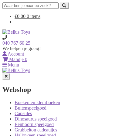
Search
for:
Ga
Ga
€
0.00
0 items
door
naar
naar
de
navigatie
inhoud
040 767 60 25
We helpen je graag!
Account
Mandje
0
Menu
Webshop
Boeken en kleurboeken
Buitenspeelgoed
Capsules
Dinosaurus speelgoed
Eenhoorn speelgoed
Grabbelton cadeautjes
Halloween speelgoed