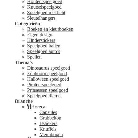
Houten speelgoed
Knutselspeelgoed
Speelgoed met licht
Sleutelhangers
Categorieën
Boeken en kleurboeken
Eigen design
Kinderstickers
Speelgoed ballen
Speelgoed auto’s
Spellen
Thema's
Dinosaurus speelgoed
Eenhoorn speelgoed
Halloween speelgoed
Piraten speelgoed
Prinsessen speelgoed
Speelgoed dieren
Branche
Horeca
Capsules
Grabbelton
IJsbekers
Knuffels
Menuboxen