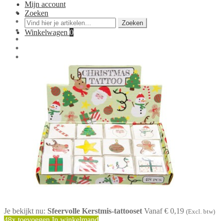
Mijn account
Zoeken
Zoeken
Zoeken
naar:
Winkelwagen
0
Je bekijkt nu:
Sfeervolle Kerstmis-tattooset
Vanaf € 0,19
(Excl. btw)
48x toevoegen In winkelmand