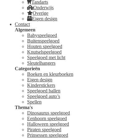
Tandarts
Onderwijs
Overige
Eigen design
Contact
Algemeen
Babyspeelgoed
Buitenspeelgoed
Houten speelgoed
Knutselspeelgoed
Speelgoed met licht
Sleutelhangers
Categorieën
Boeken en kleurboeken
Eigen design
Kinderstickers
Speelgoed ballen
Speelgoed auto’s
Spellen
Thema's
Dinosaurus speelgoed
Eenhoorn speelgoed
Halloween speelgoed
Piraten speelgoed
Prinsessen speelgoed