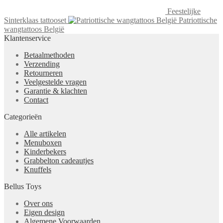
Feestelijke
Sinterklaas tattooset
Patriottische
wangtattoos België
Klantenservice
Betaalmethoden
Verzending
Retourneren
Veelgestelde vragen
Garantie & klachten
Contact
Categorieën
Alle artikelen
Menuboxen
Kinderbekers
Grabbelton cadeautjes
Knuffels
Bellus Toys
Over ons
Eigen design
Algemene Voorwaarden