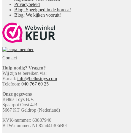
Privacybeleid
Blog: Speelgoed in de horeca!
Blog: We kijken vooruit!
Contact
Hulp nodig? Vragen?
Wij zijn te bereiken via:
E-mail:
info@bellustoys.com
Telefoon:
040 767 60 25
Onze gegevens
Bellus Toys B.V.
Spaarpot Oost 4-B
5667 KT Geldrop (Nederland)
KVK-nummer: 63887940
BTW-nummer: NL855441306B01