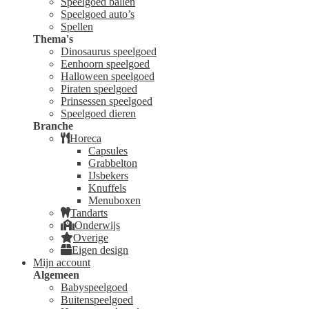
Speelgoed ballen
Speelgoed auto’s
Spellen
Thema's
Dinosaurus speelgoed
Eenhoorn speelgoed
Halloween speelgoed
Piraten speelgoed
Prinsessen speelgoed
Speelgoed dieren
Branche
Horeca
Capsules
Grabbelton
IJsbekers
Knuffels
Menuboxen
Tandarts
Onderwijs
Overige
Eigen design
Mijn account
Algemeen
Babyspeelgoed
Buitenspeelgoed