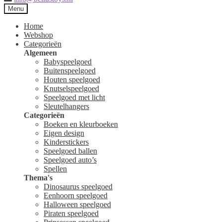
Menu
Home
Webshop
Categorieën
Algemeen
Babyspeelgoed
Buitenspeelgoed
Houten speelgoed
Knutselspeelgoed
Speelgoed met licht
Sleutelhangers
Categorieën
Boeken en kleurboeken
Eigen design
Kinderstickers
Speelgoed ballen
Speelgoed auto’s
Spellen
Thema's
Dinosaurus speelgoed
Eenhoorn speelgoed
Halloween speelgoed
Piraten speelgoed