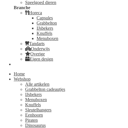
Speelgoed dieren
Branche
Horeca
Capsules
Grabbelton
IJsbekers
Knuffels
Menuboxen
Tandarts
Onderwijs
Overige
Eigen design
Home
Webshop
Alle artikelen
Grabbelton cadeautjes
IJsbekers
Menuboxen
Knuffels
Sleutelhangers
Eenhoorn
Piraten
Dinosaurus