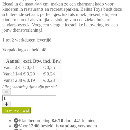
Ideaal in de maat 4×4 cm, maken ze een charmant kado voor
kinderen in restaurants en recreatieparken. Bellus Toys biedt deze
schitterende set aan, perfect geschikt als uniek presentje bij een
kindermenu of als vrolijke afsluiting van een ziekenhuis- of
tandartsbezoek. Voeg een vleugje feestelijke betovering toe aan
jouw dienstverlening!
1 tot 2 werkdagen levertijd
Verpakkingseenheid: 48
Aantal
excl. Btw.
incl. Btw.
Vanaf 48
€ 0,21
€ 0,25
Vanaf 144
€ 0,20
€ 0,24
Vanaf 288
€ 0,19
€ 0,23
Alle genoemde prijzen zijn per stuk
Sfeervolle
Kerstmis-
tattooset
In winkelmand
aantal
Klantbeoordeling
8.6/10
door 441 klanten
Voor
12:00
besteld, is
vandaag
verzonden