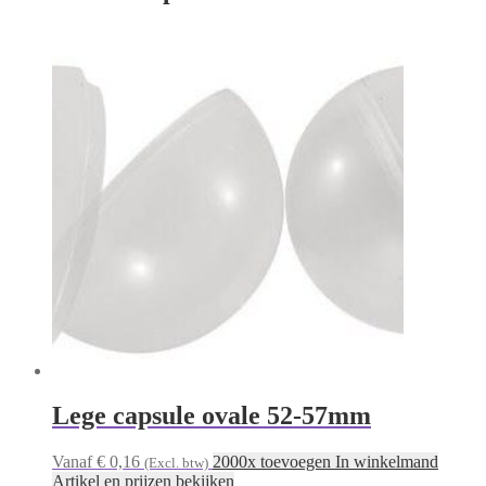
Lege capsule ovale 52-57mm
Vanaf € 0,16
2000x toevoegen In winkelmand
(Excl. btw)
Artikel en prijzen bekijken