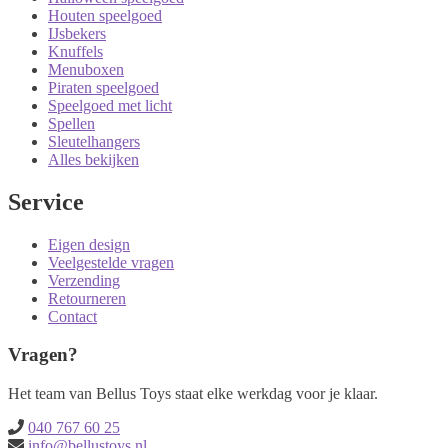
Houten speelgoed
IJsbekers
Knuffels
Menuboxen
Piraten speelgoed
Speelgoed met licht
Spellen
Sleutelhangers
Alles bekijken
Service
Eigen design
Veelgestelde vragen
Verzending
Retourneren
Contact
Vragen?
Het team van Bellus Toys staat elke werkdag voor je klaar.
040 767 60 25
info@bellustoys.nl