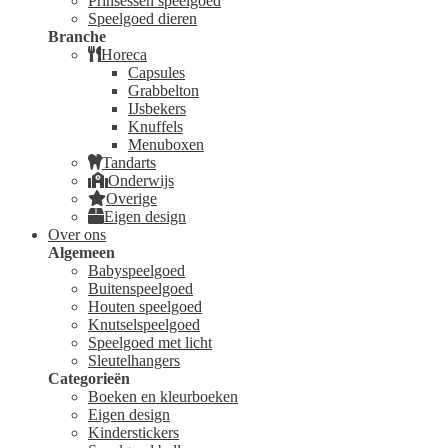
Prinsessen speelgoed
Speelgoed dieren
Branche
Horeca
Capsules
Grabbelton
IJsbekers
Knuffels
Menuboxen
Tandarts
Onderwijs
Overige
Eigen design
Over ons
Algemeen
Babyspeelgoed
Buitenspeelgoed
Houten speelgoed
Knutselspeelgoed
Speelgoed met licht
Sleutelhangers
Categorieën
Boeken en kleurboeken
Eigen design
Kinderstickers