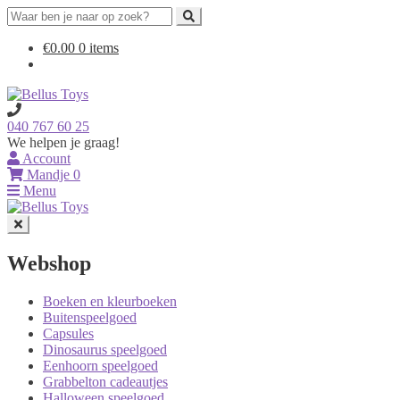
Search
for:
Ga
Ga
€
0.00
0 items
door
naar
naar
de
navigatie
inhoud
040 767 60 25
We helpen je graag!
Account
Mandje
0
Menu
Webshop
Boeken en kleurboeken
Buitenspeelgoed
Capsules
Dinosaurus speelgoed
Eenhoorn speelgoed
Grabbelton cadeautjes
Halloween speelgoed