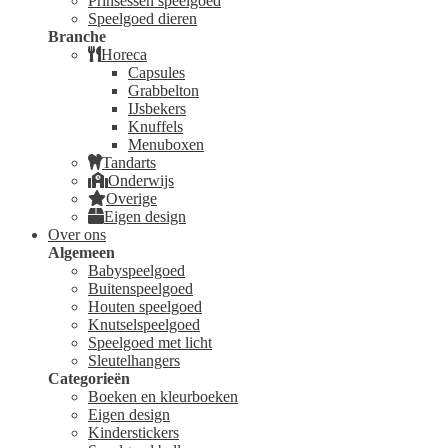
Prinsessen speelgoed
Speelgoed dieren
Branche
Horeca
Capsules
Grabbelton
IJsbekers
Knuffels
Menuboxen
Tandarts
Onderwijs
Overige
Eigen design
Over ons
Algemeen
Babyspeelgoed
Buitenspeelgoed
Houten speelgoed
Knutselspeelgoed
Speelgoed met licht
Sleutelhangers
Categorieën
Boeken en kleurboeken
Eigen design
Kinderstickers