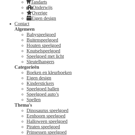
Tandarts
Onderwijs
Overige
Eigen design
Contact
Algemeen
Babyspeelgoed
Buitenspeelgoed
Houten speelgoed
Knutselspeelgoed
Speelgoed met licht
Sleutelhangers
Categorieën
Boeken en kleurboeken
Eigen design
Kinderstickers
Speelgoed ballen
Speelgoed auto’s
Spellen
Thema's
Dinosaurus speelgoed
Eenhoorn speelgoed
Halloween speelgoed
Piraten speelgoed
Prinsessen speelgoed