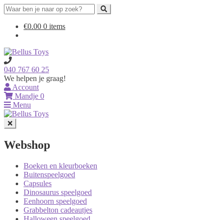
Search
for:
Ga
Ga
€
0.00
0 items
door
naar
naar
de
navigatie
inhoud
040 767 60 25
We helpen je graag!
Account
Mandje
0
Menu
Webshop
Boeken en kleurboeken
Buitenspeelgoed
Capsules
Dinosaurus speelgoed
Eenhoorn speelgoed
Grabbelton cadeautjes
Halloween speelgoed