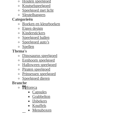
Houten speelgoed
Knutselspeelgoed
Speelgoed met licht
Sleutelhangers
Categorieën
Boeken en kleurboeken
Eigen design
Kinderstickers
Speelgoed ballen
Speelgoed auto’s
Spellen
Thema's
Dinosaurus speelgoed
Eenhoorn speelgoed
Halloween speelgoed
Piraten speelgoed
Prinsessen speelgoed
Speelgoed dieren
Branche
Horeca
Capsules
Grabbelton
IJsbekers
Knuffels
Menuboxen