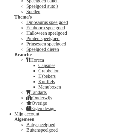
Speelgoed ballen
Speelgoed auto’s
Spellen
Thema's
Dinosaurus speelgoed
Eenhoorn speelgoed
Halloween speelgoed
Piraten speelgoed
Prinsessen speelgoed
Speelgoed dieren
Branche
Horeca
Capsules
Grabbelton
IJsbekers
Knuffels
Menuboxen
Tandarts
Onderwijs
Overige
Eigen design
Mijn account
Algemeen
Babyspeelgoed
Buitenspeelgoed