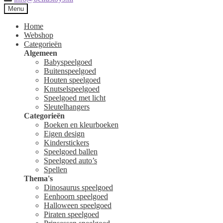
Menu
Home
Webshop
Categorieën
Algemeen
Babyspeelgoed
Buitenspeelgoed
Houten speelgoed
Knutselspeelgoed
Speelgoed met licht
Sleutelhangers
Categorieën
Boeken en kleurboeken
Eigen design
Kinderstickers
Speelgoed ballen
Speelgoed auto’s
Spellen
Thema's
Dinosaurus speelgoed
Eenhoorn speelgoed
Halloween speelgoed
Piraten speelgoed