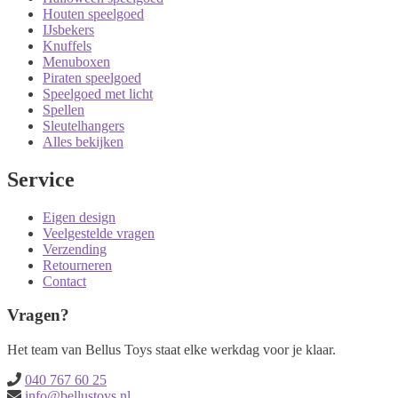
Houten speelgoed
IJsbekers
Knuffels
Menuboxen
Piraten speelgoed
Speelgoed met licht
Spellen
Sleutelhangers
Alles bekijken
Service
Eigen design
Veelgestelde vragen
Verzending
Retourneren
Contact
Vragen?
Het team van Bellus Toys staat elke werkdag voor je klaar.
040 767 60 25
info@bellustoys.nl