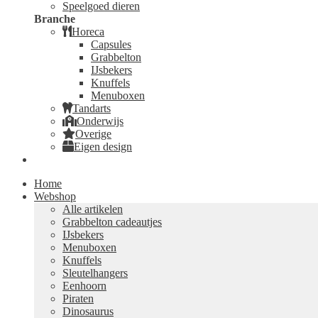
Speelgoed dieren
Branche
Horeca
Capsules
Grabbelton
IJsbekers
Knuffels
Menuboxen
Tandarts
Onderwijs
Overige
Eigen design
Home
Webshop
Alle artikelen
Grabbelton cadeautjes
IJsbekers
Menuboxen
Knuffels
Sleutelhangers
Eenhoorn
Piraten
Dinosaurus