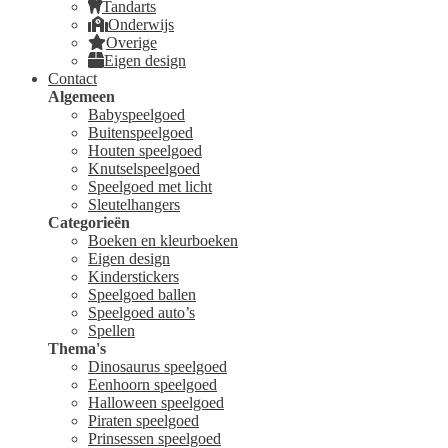
Tandarts
Onderwijs
Overige
Eigen design
Contact
Algemeen
Babyspeelgoed
Buitenspeelgoed
Houten speelgoed
Knutselspeelgoed
Speelgoed met licht
Sleutelhangers
Categorieën
Boeken en kleurboeken
Eigen design
Kinderstickers
Speelgoed ballen
Speelgoed auto’s
Spellen
Thema's
Dinosaurus speelgoed
Eenhoorn speelgoed
Halloween speelgoed
Piraten speelgoed
Prinsessen speelgoed