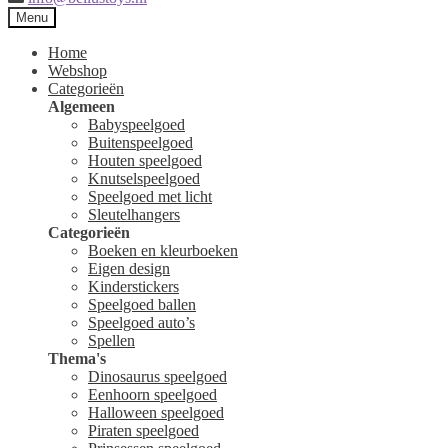
Menu
Home
Webshop
Categorieën
Algemeen
Babyspeelgoed
Buitenspeelgoed
Houten speelgoed
Knutselspeelgoed
Speelgoed met licht
Sleutelhangers
Categorieën
Boeken en kleurboeken
Eigen design
Kinderstickers
Speelgoed ballen
Speelgoed auto’s
Spellen
Thema's
Dinosaurus speelgoed
Eenhoorn speelgoed
Halloween speelgoed
Piraten speelgoed