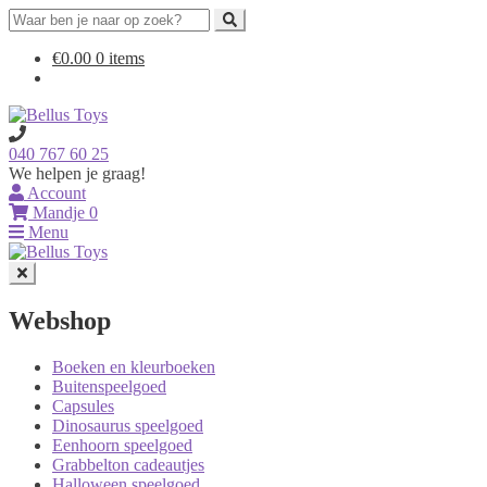
Search
for:
Ga
Ga
€
0.00
0 items
door
naar
naar
de
navigatie
inhoud
040 767 60 25
We helpen je graag!
Account
Mandje
0
Menu
Webshop
Boeken en kleurboeken
Buitenspeelgoed
Capsules
Dinosaurus speelgoed
Eenhoorn speelgoed
Grabbelton cadeautjes
Halloween speelgoed