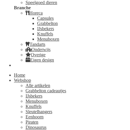
Speelgoed dieren
Branche
Horeca
Capsules
Grabbelton
IJsbekers
Knuffels
Menuboxen
Tandarts
Onderwijs
Overige
Eigen design
Home
Webshop
Alle artikelen
Grabbelton cadeautjes
IJsbekers
Menuboxen
Knuffels
Sleutelhangers
Eenhoorn
Piraten
Dinosaurus