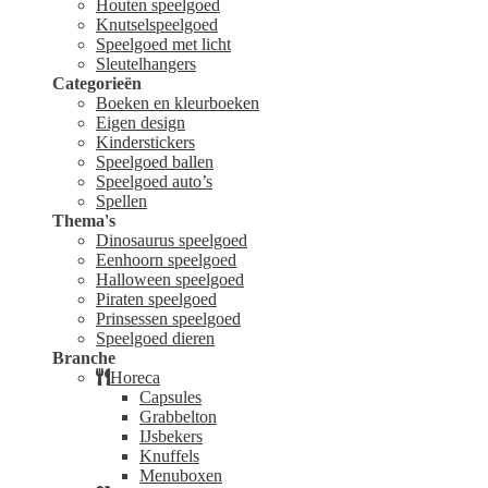
Houten speelgoed
Knutselspeelgoed
Speelgoed met licht
Sleutelhangers
Categorieën
Boeken en kleurboeken
Eigen design
Kinderstickers
Speelgoed ballen
Speelgoed auto’s
Spellen
Thema's
Dinosaurus speelgoed
Eenhoorn speelgoed
Halloween speelgoed
Piraten speelgoed
Prinsessen speelgoed
Speelgoed dieren
Branche
Horeca
Capsules
Grabbelton
IJsbekers
Knuffels
Menuboxen