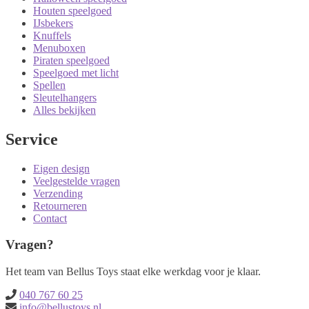
Houten speelgoed
IJsbekers
Knuffels
Menuboxen
Piraten speelgoed
Speelgoed met licht
Spellen
Sleutelhangers
Alles bekijken
Service
Eigen design
Veelgestelde vragen
Verzending
Retourneren
Contact
Vragen?
Het team van Bellus Toys staat elke werkdag voor je klaar.
040 767 60 25
info@bellustoys.nl