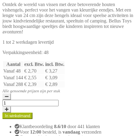
Ontdek de wereld van vissen met deze betoverende houten
vishengels, perfect voor het vangen van kleurrijke eendjes. Met een
lengte van 24 cm zijn deze hengels ideaal voor speelse activiteiten in
jouw kindvriendelijke restaurant, speeltuin of camping. Bellus Toys
biedt hoogwaardige speeltjes die kinderen inspireren tot nieuwe
avonturen!
1 tot 2 werkdagen levertijd
Verpakkingseenheid: 48
Aantal
excl. Btw.
incl. Btw.
Vanaf 48
€ 2,70
€ 3,27
Vanaf 144
€ 2,55
€ 3,09
Vanaf 288
€ 2,39
€ 2,89
Alle genoemde prijzen zijn per stuk
Betoverende
houten
vishengels
In winkelmand
set
aantal
Klantbeoordeling
8.6/10
door 441 klanten
Voor
12:00
besteld, is
vandaag
verzonden