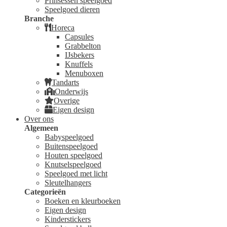
Prinsessen speelgoed
Speelgoed dieren
Branche
Horeca
Capsules
Grabbelton
IJsbekers
Knuffels
Menuboxen
Tandarts
Onderwijs
Overige
Eigen design
Over ons
Algemeen
Babyspeelgoed
Buitenspeelgoed
Houten speelgoed
Knutselspeelgoed
Speelgoed met licht
Sleutelhangers
Categorieën
Boeken en kleurboeken
Eigen design
Kinderstickers