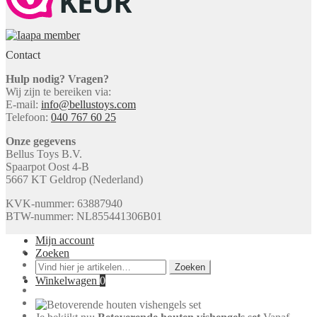
Contact
Hulp nodig? Vragen?
Wij zijn te bereiken via:
E-mail:
info@bellustoys.com
Telefoon:
040 767 60 25
Onze gegevens
Bellus Toys B.V.
Spaarpot Oost 4-B
5667 KT Geldrop (Nederland)
KVK-nummer: 63887940
BTW-nummer: NL855441306B01
Mijn account
Zoeken
Zoeken
Zoeken
naar:
Winkelwagen
0