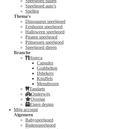
Speelgoed ballen
Speelgoed auto’s
Spellen
Thema's
Dinosaurus speelgoed
Eenhoorn speelgoed
Halloween speelgoed
Piraten speelgoed
Prinsessen speelgoed
Speelgoed dieren
Branche
Horeca
Capsules
Grabbelton
IJsbekers
Knuffels
Menuboxen
Tandarts
Onderwijs
Overige
Eigen design
Mijn account
Algemeen
Babyspeelgoed
Buitenspeelgoed